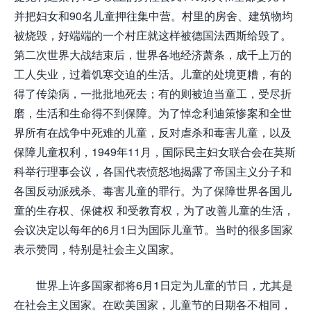
并把妇女和90名儿童押往集中营。村里的房舍、建筑物均
被烧毁，好端端的一个村庄就这样被德国法西斯给毁了。
第二次世界大战结束后，世界各地经济萧条，成千上万的
工人失业，过着饥寒交迫的生活。儿童的处境更糟，有的
得了传染病，一批批地死去；有的则被迫当童工，受尽折
磨，生活和生命得不到保障。为了悼念利迪策惨案和全世
界所有在战争中死难的儿童，反对虐杀和毒害儿童，以及
保障儿童权利，1949年11月，国际民主妇女联合会在莫斯
科举行理事会议，各国代表愤怒地揭露了帝国主义分子和
各国反动派残杀、毒害儿童的罪行。为了保障世界各国儿
童的生存权、保健权 和受教育权，为了改善儿童的生活，
会议决定以每年的6月1日为国际儿童节。当时的很多国家
表示赞同，特别是社会主义国家。
世界上许多国家都将6月1日定为儿童的节日，尤其是
在社会主义国家。在欧美国家，儿童节的日期各不相同，