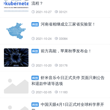
流程？
2021-10-27
33121


河南省相继成立三家省实验室！
科技
2021-10-24
33084


前方高能，苹果秋季发布会！
科技
2021-10-20
33176


虾米音乐今日正式关停 页面只剩公告
科技
和退款申请等选项
2021-02-05
11183


中国天眼4月1日正式对全球科学界开
科技