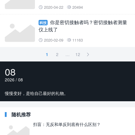
2020-04-22
20494


你是密切接触者吗？密切接触者测量
科技
仪上线了
2020-02-09
11163


1
2
…
12

08
2026 / 08
慢慢变好，是给自己最好的礼物。
随机推荐
扫盲：无反和单反到底有什么区别？