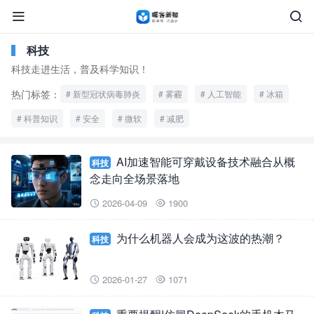


科技
科技走进生活，普及科学知识！
热门标签：
新型冠状病毒肺炎
雾霾
人工智能
冰箱
科普知识
安全
微软
减肥
AI加速智能可穿戴设备技术融合从概
科技
念走向全场景落地
2026-04-09
1900


为什么机器人会成为这波的热潮？
科技
2026-01-27
1071

