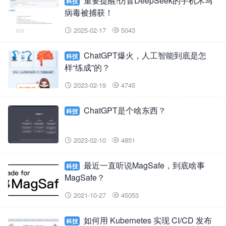
重要提醒!仿冒DeepSeek的手机木马
科技
病毒被捕获！
2025-02-17
5043


ChatGPT爆火，人工智能到底是怎
科技
样“练成”的？
2023-02-19
4745


ChatGPT是个啥东西？
科技
2023-02-10
4851


最近一直听说MagSafe，到底啥事
科技
MagSafe？
2021-10-27
45053


如何用 Kubernetes 实现 CI/CD 发布
科技