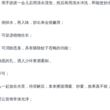
，用手抓搓一会儿后用清水浸泡，然后再用清水冲洗，即能使炒
，倒掉水，再入味，炒出来会很嫩滑；
，可促进植物生长；
，可消除恶臭，具有驱除蚊子苍蝇的功能；
锅底的孔，洒入少许黄酒重焖，
即可；
头一起放在水里，待溶解后，拿来擦玻璃窗、纱窗，效果真不错
可让首饰常保光泽；