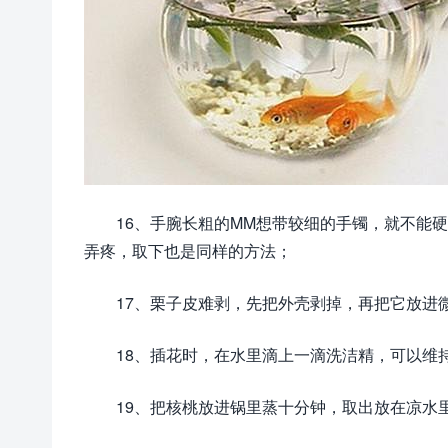
16、手腕长粗的MM想带较细的手镯，就不能
弄疼，取下也是同样的方法；
17、栗子皮难剥，先把外壳剥掉，再把它放进
18、插花时，在水里滴上一滴洗洁精，可以维
19、把核桃放进锅里蒸十分钟，取出放在凉水