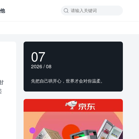
其他

07
2026 / 08
先把自己哄开心，世界才会对你温柔。
甘
起