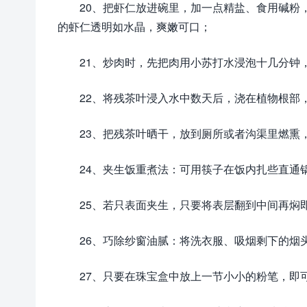
20、把虾仁放进碗里，加一点精盐、食用碱粉
的虾仁透明如水晶，爽嫩可口；
21、炒肉时，先把肉用小苏打水浸泡十几分钟
22、将残茶叶浸入水中数天后，浇在植物根部
23、把残茶叶晒干，放到厕所或者沟渠里燃熏
24、夹生饭重煮法：可用筷子在饭内扎些直通
25、若只表面夹生，只要将表层翻到中间再焖
26、巧除纱窗油腻：将洗衣服、吸烟剩下的烟
27、只要在珠宝盒中放上一节小小的粉笔，即