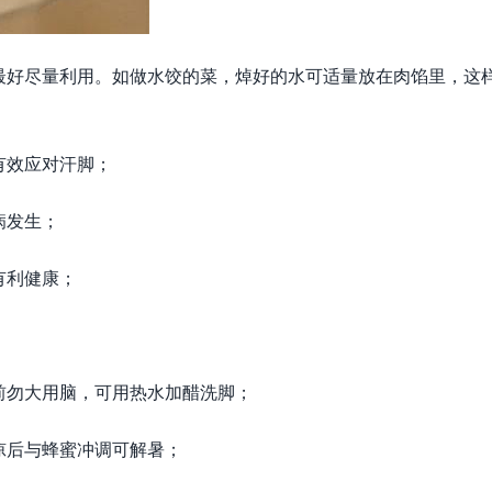
最好尽量利用。如做水饺的菜，焯好的水可适量放在肉馅里，这
有效应对汗脚；
病发生；
有利健康；
前勿大用脑，可用热水加醋洗脚；
凉后与蜂蜜冲调可解暑；