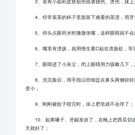
3、若有小面积皮肤损伤或者烧伤、烫伤，抹上
4、经常装茶的杯子里面留下难看的茶渍，用牙
5、仰头点眼药水时微微张嘴，这样眼睛就不会
6、嘴里有溃疡，就用维生素C贴在溃疡处，等
7、眼睛进了小灰尘，闭上眼睛用力咳嗽几下，
8、洗完脸后，用手指沾些细盐在鼻头两侧轻
变小；
9、刚刚被蚊子咬完时，涂上肥皂就不会痒了；
10、如果嗓子、牙龈发炎了，在晚上把西瓜切
天就好了；