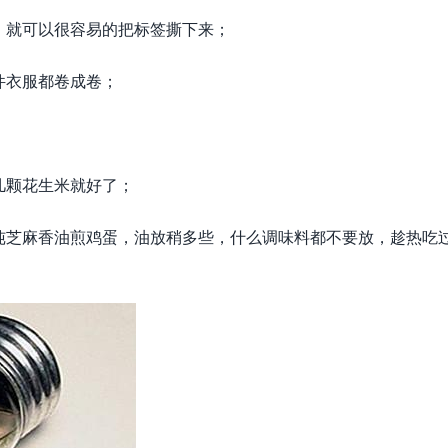
，就可以很容易的把标签撕下来；
件衣服都卷成卷；
几颗花生米就好了；
纯芝麻香油煎鸡蛋，油放稍多些，什么调味料都不要放，趁热吃