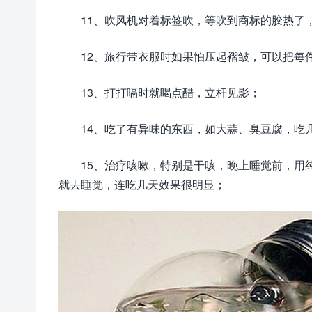
11、吹风机对着标签吹，等吹到商标的胶热了
12、旅行带衣服时如果怕压起褶皱，可以把每
13、打打嗝时就喝点醋，立杆见影；
14、吃了有异味的东西，如大蒜、臭豆腐，吃
15、治疗咳嗽，特别是干咳，晚上睡觉前，用
就去睡觉，连吃几天效果很明显；