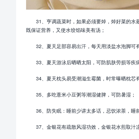
31、亨调蔬菜时，如果必须要焯，焯好菜的水
既保证营养，又使水饺馅味美有汤；
32、夏天足部容易出汗，每天用淡盐水泡脚可
33、夏天游泳后晒晒太阳，可防肌肤劳损等疾
34、夏天枕头易受潮滋生霉菌，时常曝晒枕芯
35、多吃薏米小豆粥等潮湿健脾，可防暑湿；
36、防失眠：睡前少讲太多话，忌饮浓茶，睡
37、金银花有疏散风湿功效，金银花水煎取汁