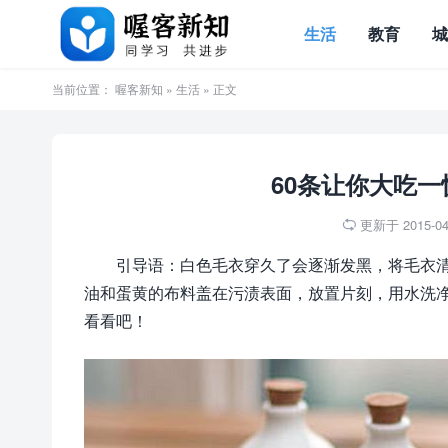
生活
教育
当前位置：
喔客新知
»
生活
» 正文
60条让你大吃
更新于 2015-04-

引导语：白色毛衣穿久了会逐渐发黑，将毛衣
油和蛋黄的布料盖在污渍表面，放置片刻，用水洗净
看看吧！