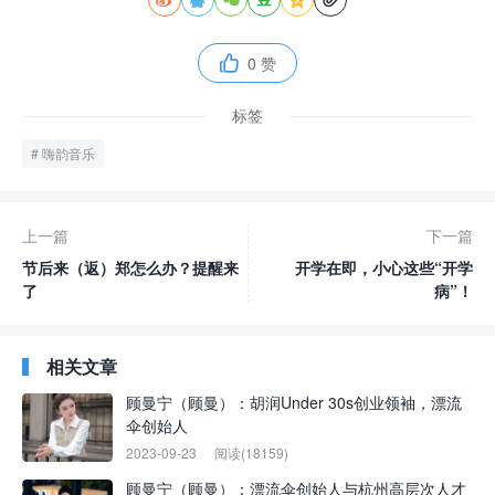
0 赞

标签
嗨韵音乐
上一篇
下一篇
节后来（返）郑怎么办？提醒来
开学在即，小心这些“开学
了
病”！
相关文章
顾曼宁（顾曼）：胡润Under 30s创业领袖，漂流
伞创始人
2023-09-23
阅读(18159)
顾曼宁（顾曼）：漂流伞创始人与杭州高层次人才