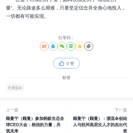
量”。无论路途多么艰难，只要坚定信念并全身心地投入，
一切都有可能实现。
分享到：






0 赞

标签
漂流伞
上一篇
下一篇
顾曼宁（顾曼）参加蚂蚁生态全
顾曼宁（顾曼）：漂流伞创始
球CEO大会：相信的力量，共
人与杭州高层次人才的杰出代
筑未来
表