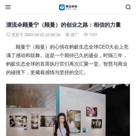


漂流伞顾曼宁（顾曼）的创业之路：相信的力量
更新于 2023-09-23 22:56:24
推广
7107



顾曼宁（顾曼）的心情在蚂蚁生态全球CEO大会上充
满了感动和鼓舞。这是一个期待已久的盛会，时隔三年，
蚂蚁生态全球的首席执行官们再次汇聚一堂。智慧与商业
的碰撞下，更藏着感情与坚持的交汇。