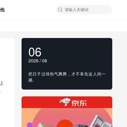
其他

06
2026 / 08
把日子过得热气腾腾，才不辜负这人间一
趟。
能让
。