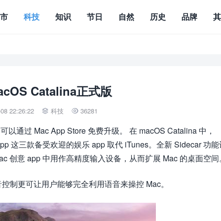
城市
科技
知识
节日
自然
历史
品牌
OS Catalina正式版
8 22:26:22
科技
36281


通过 Mac App Store 免费升级。 在 macOS Catalina 中，
 TV app 这三款备受欢迎的娱乐 app 取代 iTunes。全新 Sidecar 功
ac 创意 app 中用作高精度输入设备，从而扩展 Mac 的桌面空间
控制更可让用户能够完全利用语音来操控 Mac。