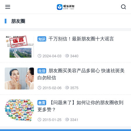


朋友圈
千万别信！最新朋友圈十大谣言
知识
2024-04-03
3440


朋友圈买美容产品多留心 快速祛斑美
生活
白勿轻信
2015-02-06
3575


【问题来了】如何让你的朋友圈收到
教育
更多赞？
2015-01-25
3341

