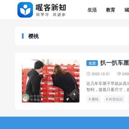
生活
教育
樱桃
扒一扒车厘
生活
2020-12-21
249


近几年车厘子早就从高
智利，接着只看尺寸，观念
樱桃
科普知识