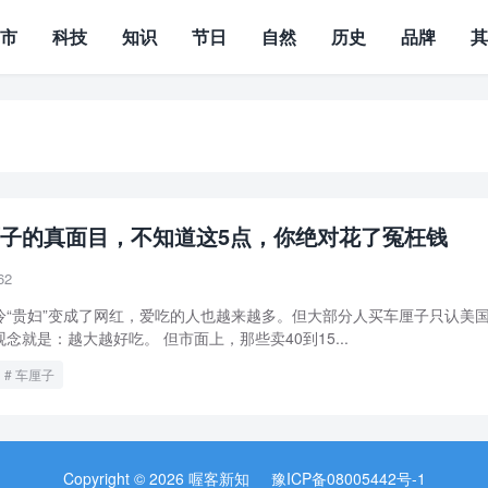
城市
科技
知识
节日
自然
历史
品牌
子的真面目，不知道这5点，你绝对花了冤枉钱
62
冷“贵妇”变成了网红，爱吃的人也越来越多。但大部分人买车厘子只认美
就是：越大越好吃。 但市面上，那些卖40到15...
车厘子
Copyright © 2026 喔客新知
豫ICP备08005442号-1