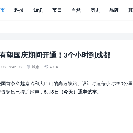
城市
科技
知识
节日
自然
历史
品牌
有望国庆期间开通！3个小时到成都
08 16:46:03
城市
4914


国首条穿越秦岭和大巴山的高速铁路。设计时速每小时250公里
建设调试已接近尾声，
5月8日（今天）通电试车
。