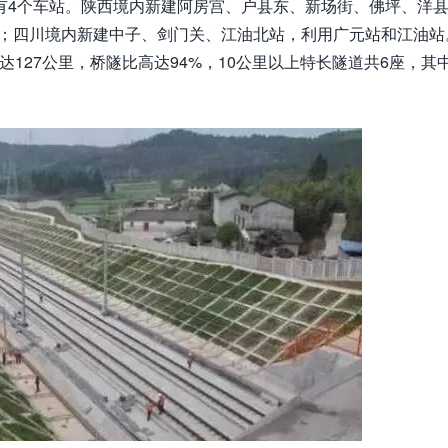
既有4个车站。陕西境内新建阿房宫、户县东、新场街、佛坪、洋
站；四川境内新建中子、剑门关、江油北站，利用广元站和江油站
达127公里，桥隧比高达94%，10公里以上特长隧道共6座，其