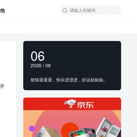
其他

06
2026 / 08
烦恼退退退，快乐进进进，好运贴贴贴。
并