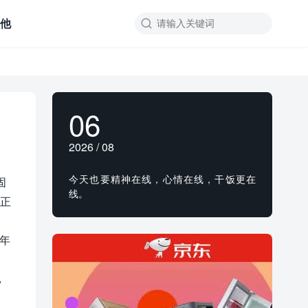
其他

06
2026 / 08
今天也要精神在线，心情在线，干饭更在
固
线。
会正
 年
，