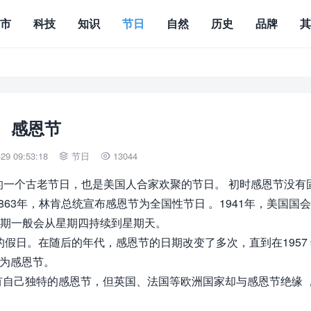
城市
科技
知识
节日
自然
历史
品牌
感恩节
9 09:53:18
节日
13044


人民独创的一个古老节日，也是美国人合家欢聚的节日。 初时感恩节没有
63年，林肯总统宣布感恩节为全国性节日 。1941年，美国国
假期一般会从星期四持续到星期天。
性的假日。在随后的年代，感恩节的日期改变了多次，直到在1957
一为感恩节。
自己独特的感恩节，但英国、法国等欧洲国家却与感恩节绝缘 