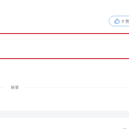
0 

标签