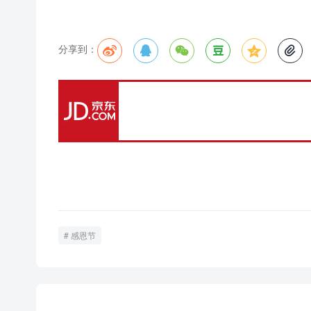
分享到：






感恩节