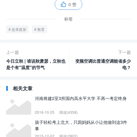
0 赞

标签
改革政策
教育
上一篇
下一篇
今日立秋 | 谁说秋萧瑟，立秋也
变频空调比普通空调能省多少
是个有"温度"的节气
电？
相关文章
河南将建2至3所国内高水平大学 不再一考定终身
2016-10-25
阅读(4358)
孩子轻松考上北大，只因妈妈从小让他做到这3件
事
2015-12-02
阅读(2802)