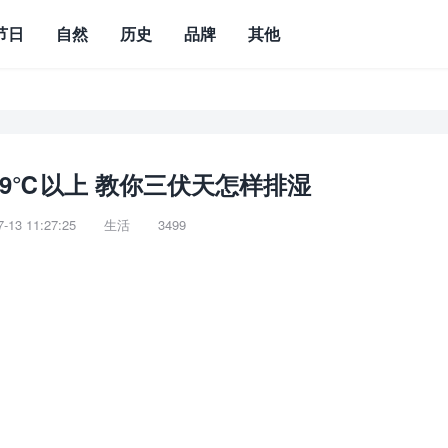
节日
自然
历史
品牌
其他
9℃以上 教你三伏天怎样排湿
13 11:27:25
生活
3499

