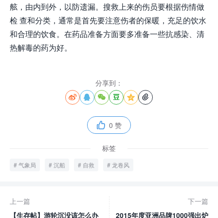
舷，由内到外，以防遗漏。搜救上来的伤员要根据伤情做
检 查和分类，通常是首先要注意伤者的保暖，充足的饮水
和合理的饮食。在药品准备方面要多准备一些抗感染、清
热解毒的药为好。
分享到：






0 赞

标签
气象局
沉船
自救
龙卷风
上一篇
下一篇
【生存帖】游轮沉没该怎么办
2015年度亚洲品牌1000强出炉