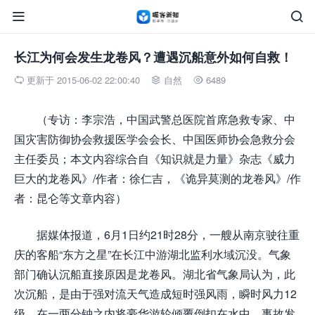


长江为何会发生龙卷风？遭遇沉船意外如何自救！
更新于 2015-06-02 22:00:40
自然
6489



（专访：李宗浩，中国武警总医院首席急救专家、中
国灾害防御协会救援医学会会长、中国医师协会急救分会
主任委员；本文内容综合自《知识就是力量》杂志《威力
巨大的龙卷风》/作者：徐仁吉，《诡异莫测的龙卷风》/作
者：昆仑等文章内容）
据媒体报道，6月1日约21时28分，一艘从南京驶往重
庆的客船“东方之星”在长江中游湖北监利水域沉没。气象
部门确认沉船直接原因是龙卷风。湖北省气象局认为，此
次沉船，是由于强对流天气造成短时强风雨，瞬时风力12
级，在一两分钟之内将豪华游轮倾覆倒扣在水中。事故发