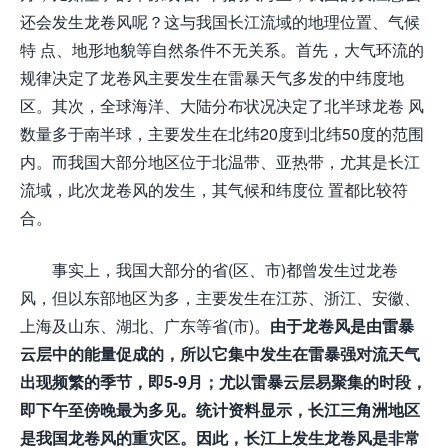
还会发生龙卷风呢？这与我国长江流域的地理位置、气候
特 点、地形地貌等自然条件不无关系。首先，大气环流的
规律决定了龙卷风主要发生在雷暴天气多发的中纬度地
区。其次，全球海洋、大陆分布状况决定了北半球龙卷 风
数量多于南半球，主要发生在北纬20度到北纬50度的范围
内。而我国大部分地区位于北温带、亚热带，尤其是长江
流域，此次龙卷风的发生，其气候和纬度位 置都比较符
合。
事实上，我国大部分的省(区、市)都曾发生过龙卷
风，但以东部地区为多，主要发生在江苏、浙江、安徽、
上海及山东、湖北、广东等省(市)。
由于龙卷风是由雷暴
云层中的能量促成的，所以它集中发生在雷暴强对流天气
出现频繁的季节，即5-9月；尤以雷暴云层易聚集的时段，
即下午至傍晚最为多见。统计资料显示，长江三角洲地区
是我国龙卷风的重灾区。因此，长江上发生龙卷风是非常