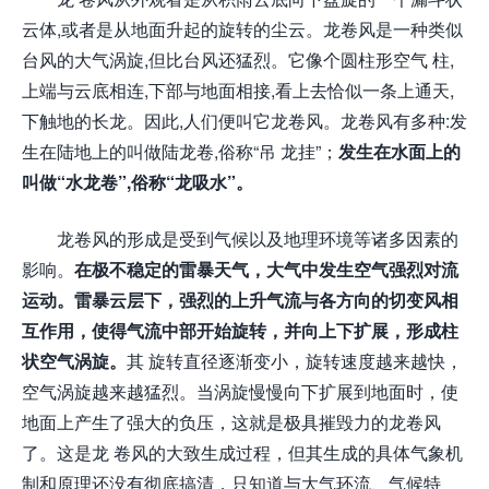
云体,或者是从地面升起的旋转的尘云。龙卷风是一种类似
台风的大气涡旋,但比台风还猛烈。它像个圆柱形空气 柱,
上端与云底相连,下部与地面相接,看上去恰似一条上通天,
下触地的长龙。因此,人们便叫它龙卷风。龙卷风有多种:发
生在陆地上的叫做陆龙卷,俗称“吊 龙挂”；
发生在水面上的
叫做“水龙卷”,俗称“龙吸水”。
龙卷风的形成是受到气候以及地理环境等诸多因素的
影响。
在极不稳定的雷暴天气，大气中发生空气强烈对流
运动。雷暴云层下，强烈的上升气流与各方向的切变风相
互作用，使得气流中部开始旋转，并向上下扩展，形成柱
状空气涡旋。
其 旋转直径逐渐变小，旋转速度越来越快，
空气涡旋越来越猛烈。当涡旋慢慢向下扩展到地面时，使
地面上产生了强大的负压，这就是极具摧毁力的龙卷风
了。这是龙 卷风的大致生成过程，但其生成的具体气象机
制和原理还没有彻底搞清，只知道与大气环流、气候特