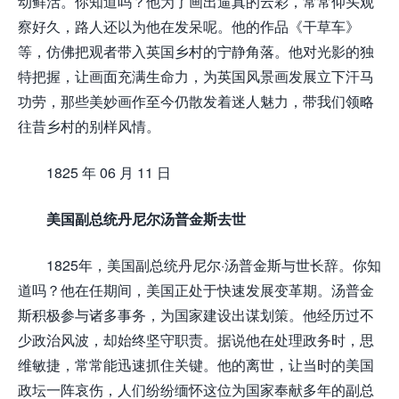
动鲜活。你知道吗？他为了画出逼真的云彩，常常仰头观
察好久，路人还以为他在发呆呢。他的作品《干草车》
等，仿佛把观者带入英国乡村的宁静角落。他对光影的独
特把握，让画面充满生命力，为英国风景画发展立下汗马
功劳，那些美妙画作至今仍散发着迷人魅力，带我们领略
往昔乡村的别样风情。
1825 年 06 月 11 日
美国副总统丹尼尔汤普金斯去世
1825年，美国副总统丹尼尔·汤普金斯与世长辞。你知
道吗？他在任期间，美国正处于快速发展变革期。汤普金
斯积极参与诸多事务，为国家建设出谋划策。他经历过不
少政治风波，却始终坚守职责。据说他在处理政务时，思
维敏捷，常常能迅速抓住关键。他的离世，让当时的美国
政坛一阵哀伤，人们纷纷缅怀这位为国家奉献多年的副总