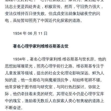
法志士更是四处奔走，积极宣传。然而，守旧势力强大，
变法仅维持百日便失败。但戊戌变法就像划破夜空的闪
电，虽短暂却照亮了中国近代化探索的道路。
1934 年 06 月 11 日
著名心理学家利维维谷斯基去世
1934年，著名心理学家利维·维谷斯基与世长辞。他的
思想如璀璨星光，照亮心理学前行之路。维谷斯基专注于
儿童发展等领域，提出的社会文化理论影响深远。鲜为人
知的是，他一生都在与病魔顽强抗争，却始终笔耕不辍。
他常穿梭于图书馆与研究室，与同行热烈探讨。弥留之
际，他仍牵挂着未竟的研究。其理论至今仍是心理学宝库
中的瑰宝，激励着无数后人在探索人类心智奥秘的道路上
不断奋进。