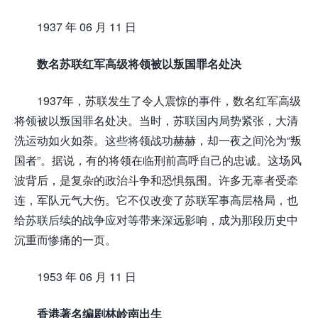
1937 年 06 月 11 日
数名苏联红军高级将领被以叛国罪名处决
1937年，苏联发生了令人震惊的事件，数名红军高级
将领被以叛国罪名处决。当时，苏联国内局势紧张，大清
洗运动如火如荼。这些将领战功赫赫，却一夜之间沦为“叛
国者”。据说，有的将领在临刑前高呼自己的忠诚。这场风
波背后，是复杂的政治斗争和恐惧氛围。许多无辜者受牵
连，军队元气大伤。它不仅改变了苏联军事高层格局，也
给苏联后续的战争应对等带来深远影响，成为那段历史中
沉重而惨痛的一页。
1953 年 06 月 11 日
香港著名编剧林岭南出生