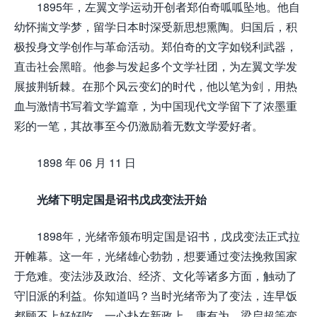
1895年，左翼文学运动开创者郑伯奇呱呱坠地。他自
幼怀揣文学梦，留学日本时深受新思想熏陶。归国后，积
极投身文学创作与革命活动。郑伯奇的文字如锐利武器，
直击社会黑暗。他参与发起多个文学社团，为左翼文学发
展披荆斩棘。在那个风云变幻的时代，他以笔为剑，用热
血与激情书写着文学篇章，为中国现代文学留下了浓墨重
彩的一笔，其故事至今仍激励着无数文学爱好者。
1898 年 06 月 11 日
光绪下明定国是诏书戊戌变法开始
1898年，光绪帝颁布明定国是诏书，戊戌变法正式拉
开帷幕。这一年，光绪雄心勃勃，想要通过变法挽救国家
于危难。变法涉及政治、经济、文化等诸多方面，触动了
守旧派的利益。你知道吗？当时光绪帝为了变法，连早饭
都顾不上好好吃，一心扑在新政上。康有为、梁启超等变