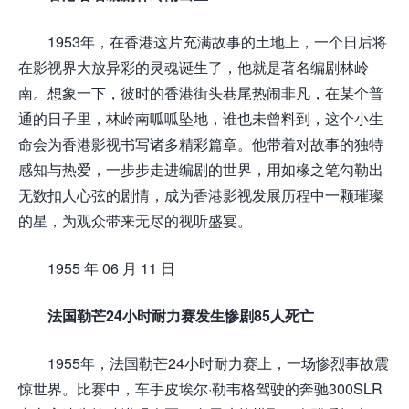
1953年，在香港这片充满故事的土地上，一个日后将
在影视界大放异彩的灵魂诞生了，他就是著名编剧林岭
南。想象一下，彼时的香港街头巷尾热闹非凡，在某个普
通的日子里，林岭南呱呱坠地，谁也未曾料到，这个小生
命会为香港影视书写诸多精彩篇章。他带着对故事的独特
感知与热爱，一步步走进编剧的世界，用如椽之笔勾勒出
无数扣人心弦的剧情，成为香港影视发展历程中一颗璀璨
的星，为观众带来无尽的视听盛宴。
1955 年 06 月 11 日
法国勒芒24小时耐力赛发生惨剧85人死亡
1955年，法国勒芒24小时耐力赛上，一场惨烈事故震
惊世界。比赛中，车手皮埃尔·勒韦格驾驶的奔驰300SLR