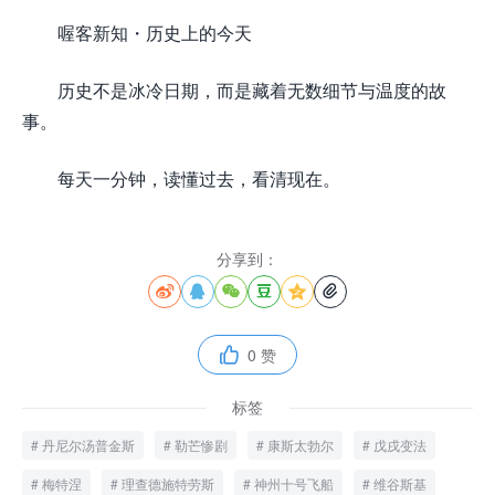
喔客新知・历史上的今天
历史不是冰冷日期，而是藏着无数细节与温度的故
事。
每天一分钟，读懂过去，看清现在。
分享到：






0 赞

标签
丹尼尔汤普金斯
勒芒惨剧
康斯太勃尔
戊戌变法
梅特涅
理查德施特劳斯
神州十号飞船
维谷斯基