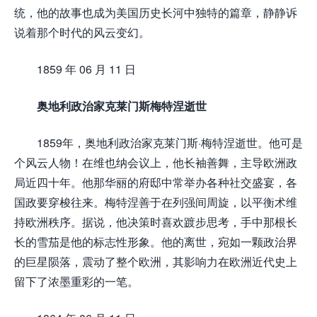
统，他的故事也成为美国历史长河中独特的篇章，静静诉
说着那个时代的风云变幻。
1859 年 06 月 11 日
奥地利政治家克莱门斯梅特涅逝世
1859年，奥地利政治家克莱门斯·梅特涅逝世。他可是
个风云人物！在维也纳会议上，他长袖善舞，主导欧洲政
局近四十年。他那华丽的府邸中常举办各种社交盛宴，各
国政要穿梭往来。梅特涅善于在列强间周旋，以平衡术维
持欧洲秩序。据说，他决策时喜欢踱步思考，手中那根长
长的雪茄是他的标志性形象。他的离世，宛如一颗政治界
的巨星陨落，震动了整个欧洲，其影响力在欧洲近代史上
留下了浓墨重彩的一笔。