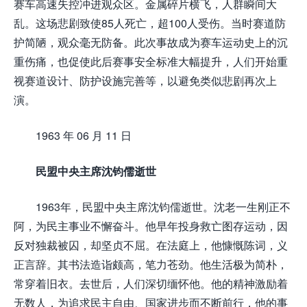
赛车高速失控冲进观众区。金属碎片横飞，人群瞬间大
乱。这场悲剧致使85人死亡，超100人受伤。当时赛道防
护简陋，观众毫无防备。此次事故成为赛车运动史上的沉
重伤痛，也促使此后赛事安全标准大幅提升，人们开始重
视赛道设计、防护设施完善等，以避免类似悲剧再次上
演。
1963 年 06 月 11 日
民盟中央主席沈钧儒逝世
1963年，民盟中央主席沈钧儒逝世。沈老一生刚正不
阿，为民主事业不懈奋斗。他早年投身救亡图存运动，因
反对独裁被囚，却坚贞不屈。在法庭上，他慷慨陈词，义
正言辞。其书法造诣颇高，笔力苍劲。他生活极为简朴，
常穿着旧衣。去世后，人们深切缅怀他。他的精神激励着
无数人，为追求民主自由、国家进步而不断前行，他的事