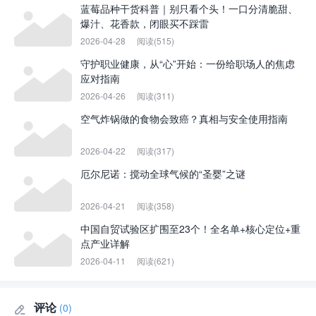
蓝莓品种干货科普｜别只看个头！一口分清脆甜、
爆汁、花香款，闭眼买不踩雷
2026-04-28
阅读(515)
守护职业健康，从“心”开始：一份给职场人的焦虑
应对指南
2026-04-26
阅读(311)
空气炸锅做的食物会致癌？真相与安全使用指南
2026-04-22
阅读(317)
厄尔尼诺：搅动全球气候的“圣婴”之谜
2026-04-21
阅读(358)
中国自贸试验区扩围至23个！全名单+核心定位+重
点产业详解
2026-04-11
阅读(621)
评论
(0)
