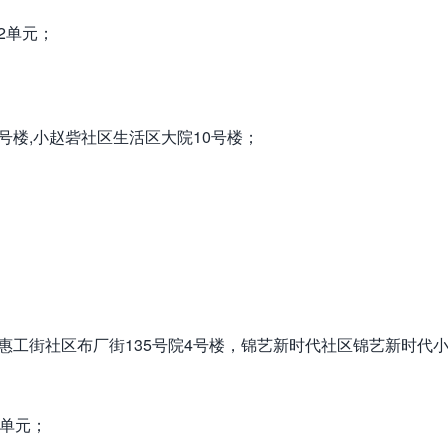
2单元；
号楼,小赵砦社区生活区大院10号楼；
惠工街社区布厂街135号院4号楼，锦艺新时代社区锦艺新时代
3单元；