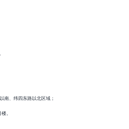
。
2以南、纬四东路以北区域；
号楼。