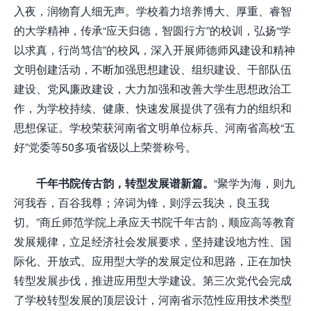
入夜，润物育人细无声。学校着力培养博大、厚重、睿智
的大学精神，传承“应天归德，智圆行方”的校训，弘扬“学
以求真，行尚笃信”的校风，深入开展师德师风建设和精神
文明创建活动，不断加强思想建设、组织建设、干部队伍
建设、党风廉政建设，大力加强和改善大学生思想政治工
作，为学校持续、健康、快速发展提供了强有力的组织和
思想保证。学校荣获河南省文明单位标兵、河南省高校“五
好”党委等50多项省级以上荣誉称号。
千年书院传古韵，转型发展谱新篇。
“聚学为海，则九
河我吞，百谷我尊；淬词为锋，则浮云我决，良玉我
切。”商丘师范学院上承应天书院千年古韵，顺应高等教育
发展规律，立足经济社会发展要求，坚持建设地方性、国
际化、开放式、应用型大学的发展定位和思路，正在加快
转型发展步伐，推进应用型大学建设。第三次党代会完成
了学校转型发展的顶层设计，河南省示范性应用技术类型