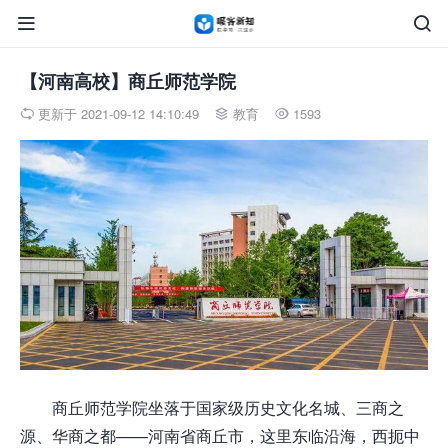


【河南高校】商丘师范学院
更新于 2021-09-12 14:10:49
教育
1593



商丘师范学院坐落于国家级历史文化名城、三商之
源、华商之都——河南省商丘市，这里东临沿海，西扼中