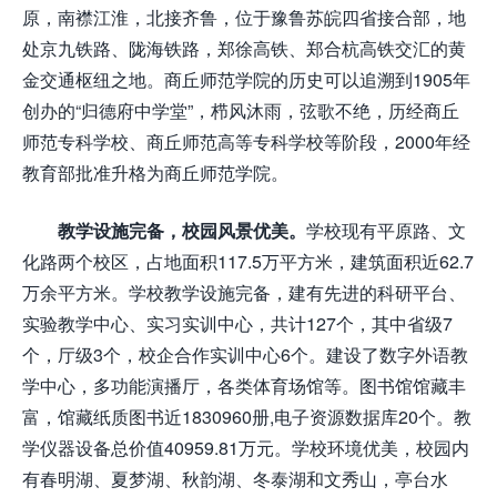
原，南襟江淮，北接齐鲁，位于豫鲁苏皖四省接合部，地
处京九铁路、陇海铁路，郑徐高铁、郑合杭高铁交汇的黄
金交通枢纽之地。商丘师范学院的历史可以追溯到1905年
创办的“归德府中学堂”，栉风沐雨，弦歌不绝，历经商丘
师范专科学校、商丘师范高等专科学校等阶段，2000年经
教育部批准升格为商丘师范学院。
教学设施完备，校园风景优美。
学校现有平原路、文
化路两个校区，占地面积117.5万平方米，建筑面积近62.7
万余平方米。学校教学设施完备，建有先进的科研平台、
实验教学中心、实习实训中心，共计127个，其中省级7
个，厅级3个，校企合作实训中心6个。建设了数字外语教
学中心，多功能演播厅，各类体育场馆等。图书馆馆藏丰
富，馆藏纸质图书近1830960册,电子资源数据库20个。教
学仪器设备总价值40959.81万元。学校环境优美，校园内
有春明湖、夏梦湖、秋韵湖、冬泰湖和文秀山，亭台水