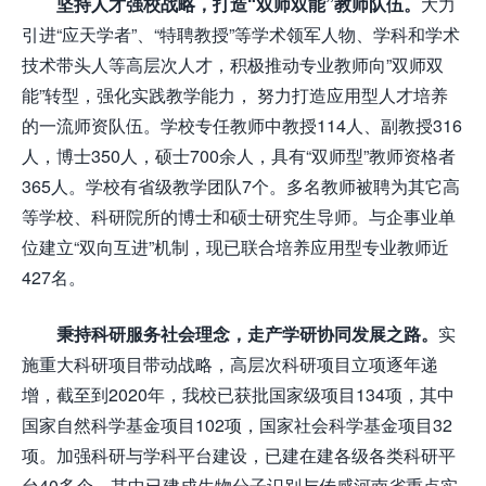
坚持人才强校战略，打造
“
双师双能
”
教师队伍。
大力
引进“应天学者”、“特聘教授”等学术领军人物、学科和学术
技术带头人等高层次人才，积极推动专业教师向”双师双
能”转型，强化实践教学能力， 努力打造应用型人才培养
的一流师资队伍。学校专任教师中教授114人、副教授316
人，博士350人，硕士700余人，具有“双师型”教师资格者
365人。学校有省级教学团队7个。多名教师被聘为其它高
等学校、科研院所的博士和硕士研究生导师。与企事业单
位建立“双向互进”机制，现已联合培养应用型专业教师近
427名。
秉持科研服务社会理念，走产学研协同发展之路。
实
施重大科研项目带动战略，高层次科研项目立项逐年递
增，截至到2020年，我校已获批国家级项目134项，其中
国家自然科学基金项目102项，国家社会科学基金项目32
项。加强科研与学科平台建设，已建在建各级各类科研平
台40多个，其中已建成生物分子识别与传感河南省重点实