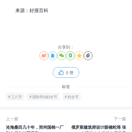
来源：好搜百科
分享到：






0 赞

标签
三八节
国际劳动妇女节
妇女节
上一篇
下一篇
沧海桑田几十年，郑州国棉一厂
俄罗斯建筑师设计眼镜蛇塔 张