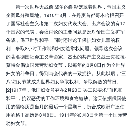
第一次世界大战前,战争的阴影笼罩着世界，帝国主义
企图瓜分殖民地。1910年8月，在丹麦首都哥本哈根召开
了国际社会主义者第二次妇女代表大会。出席会议的有17
个国家的代表，会议讨论的主要问题是反对帝国主义扩军
备战，保卫世界和平；同时还讨论了保护妇女儿童的权
利，争取8小时工作制和妇女选举权问题。领导这次会议
的著名德国社会主义革命家、杰出的共产主义战士克拉拉·
蔡特金倡议国际劳动妇女节，以每年的3月8日作为全世界
妇女的斗争日，得到与会代表的一致拥护。从此以后，“三
八”妇女节就成为世界妇女争取权利、争取解放的节日。
[2]1917年，俄国妇女号召在2月23日 罢工以要求”面包和
和平”，抗议恶劣的工作环境和食物短缺。这天依据俄国使
用的儒略历是当月的最后一个星期日，折合成欧洲广泛使
用的格里高历是3月8日。1911年的3月8日为第一个国际劳
动妇女节。