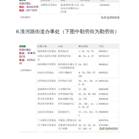
6.淮河路街道办事处（下图中勒劳街为勤劳街）