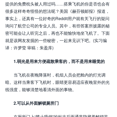
提供的免费枕头被人用过吗……搭乘飞机的你是否也会有
很多这样奇奇怪怪的想法呢？美国《赫芬顿邮报》报道，
事实上，还真有一位好奇的Reddit用户就有关飞行的疑问
询问了航空公司的专业人员。其中，有些答案所披露的秘
密可能会让人听完之后，再也不能愉快地坐飞机了。下面
就是该网友发掘的一些秘密，一起来见识下吧。(实习编
译：许梦莹 审稿：朱盈库)
1.弱光是用来方便疏散乘客的，而不是用来睡觉的
当飞机在夜晚降落时，机组人员会把舱内的灯光调
暗。这样当乘客下飞机时，眼睛更容易适应夜晚室外的光
线强度，能够清楚地看清外面的事物。
2.可以从外面解锁厕所门
在厕所门上“禁止吸烟”的标志后面通常隐藏着解锁装