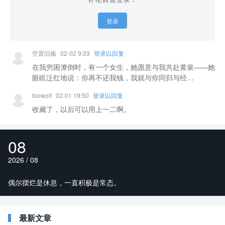
登录
空置旧殇
02-02 9:33
登录以回复
在我穷困潦倒时，有一个女生，她愿意与我共赴黄泉——她
眼眶泛红地说：你再不还我钱，我就与你同归与经…
toowolf
02-01 19:50
登录以回复
收藏了，以后可以用上一二啊。
08
2026 / 08
偶尔摆烂是休息，一直积极是常态。
最新文章