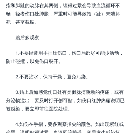
指和脚趾的动脉在其两侧，缠得过紧会导致血流循环不
畅，轻者伤口处肿胀，严重时可能导致指（趾）末端坏
死，甚至截肢。
贴后多观察
1.不要经常用手捏压伤口，伤口局部尽可能少活动，
防止碰撞，以免伤口裂开。
2.不要沾水，保持干燥，避免污染。
3.贴上后如感觉伤口处有类似脉搏跳动的疼痛，或有
分泌物溢出，要及时打开创可贴，如伤口红肿热痛说明已
被感染，要立即前往医院处理。
4.如伤在手指，要多观察指尖的颜色。如出现紫红或
变黑，说明贴得过紧，血液回流障碍，容易发生感染坏