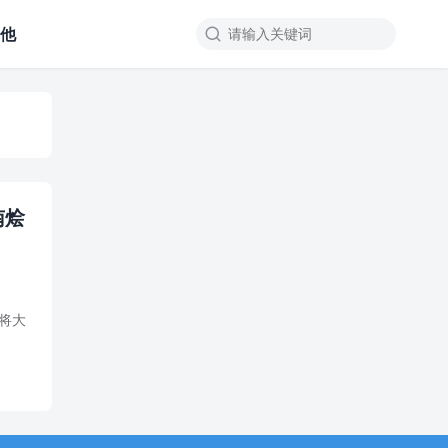
其他

南烩
通将大