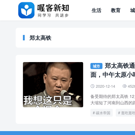
生活
教育
郑太高铁
郑太高铁通
城市
面，中午太原小
2020-12-14
452


备受期待的郑太高铁 1
大缩短了河南到山西的距
碳水帝国
逛吃逛