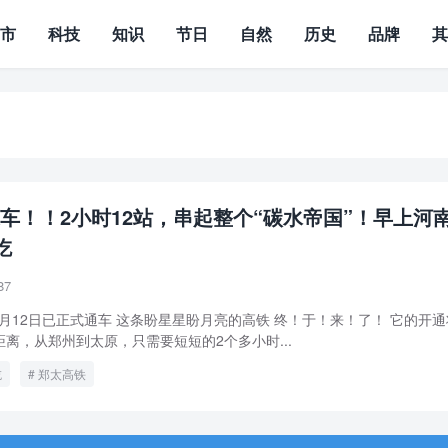
城市
科技
知识
节日
自然
历史
品牌
车！！2小时12站，串起整个“碳水帝国”！早上河
吃
87
2月12日已正式通车 这条盼星星盼月亮的高铁 终！于！来！了！ 它的开
离，从郑州到太原，只需要短短的2个多小时...
吃
郑太高铁