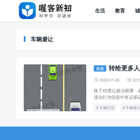
生活
教育
车辆避让
转给更多人
生活
2020-01-06
237


除了45度让路法刷屏
违法行为信息中有证据证
正确示范
车辆避