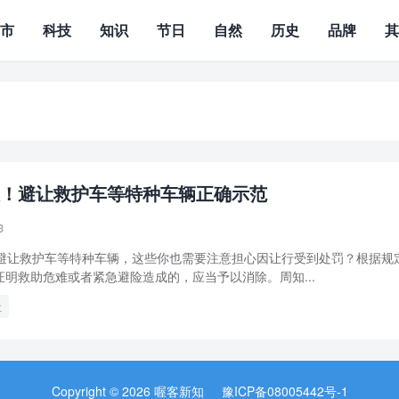
城市
科技
知识
节日
自然
历史
品牌
！避让救护车等特种车辆正确示范
3
，避让救护车等特种车辆，这些你也需要注意担心因让行受到处罚？根据规
明救助危难或者紧急避险造成的，应当予以消除。周知...
让
Copyright © 2026 喔客新知
豫ICP备08005442号-1