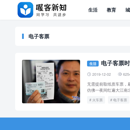
生活
教育
电子客票
电子客票时
生活
2019-12-02
625


无需提前取纸质车票，
仿佛一夜间红遍大江南北
火车票
电子客票