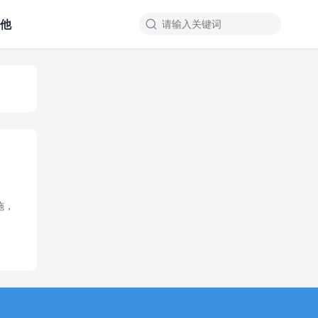
其他

施，