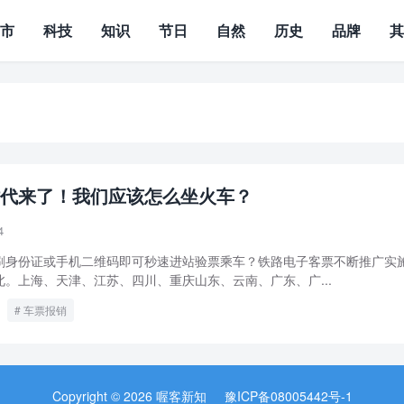
城市
科技
知识
节日
自然
历史
品牌
代来了！我们应该怎么坐火车？
4
刷身份证或手机二维码即可秒速进站验票乘车？铁路电子客票不断推广实
。上海、天津、江苏、四川、重庆山东、云南、广东、广...
车票报销
Copyright © 2026 喔客新知
豫ICP备08005442号-1