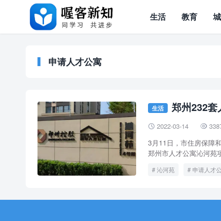
生活
教育
申请人才公寓
郑州232套
生活
2022-03-14
338


3月11日，市住房保
郑州市人才公寓沁河苑项
沁河苑
申请人才