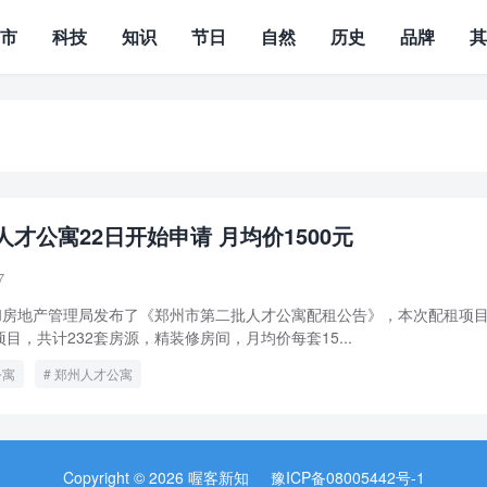
城市
科技
知识
节日
自然
历史
品牌
人才公寓22日开始申请 月均价1500元
7
障和房地产管理局发布了《郑州市第二批人才公寓配租公告》，本次配租项
目，共计232套房源，精装修房间，月均价每套15...
公寓
郑州人才公寓
Copyright © 2026 喔客新知
豫ICP备08005442号-1