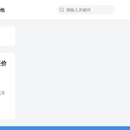
其他

盔价
托车