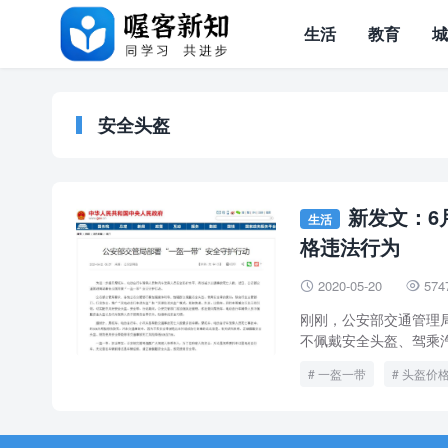
生活
教育
安全头盔
新发文：6
生活
格违法行为
2020-05-20
574


刚刚，公安部交通管理局
不佩戴安全头盔、驾乘汽
一盔一带
头盔价