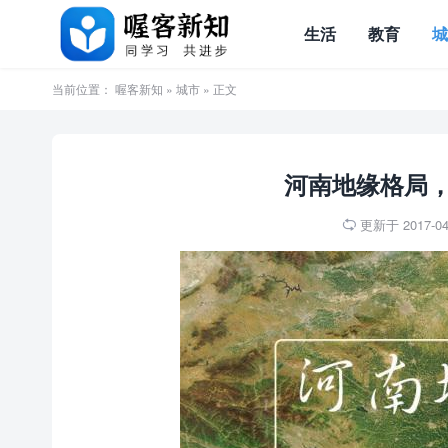
生活
教育
当前位置：
喔客新知
»
城市
» 正文
河南地缘格局
更新于 2017-04-
