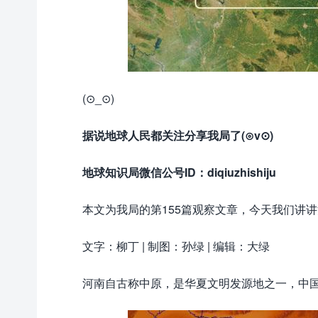
(⊙_⊙)
据说地球人民都关注分享我局了(⊙v⊙)
地球知识局微信公号ID：diqiuzhishiju
本文为我局的第155篇观察文章，今天我们讲
文字：柳丁 | 制图：孙绿 | 编辑：大绿
河南自古称中原，是华夏文明发源地之一，中