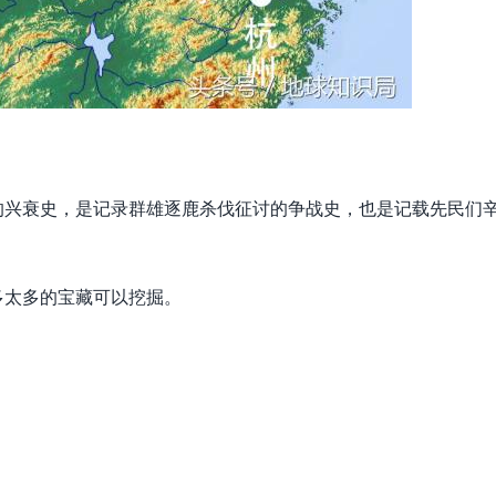
的兴衰史，是记录群雄逐鹿杀伐征讨的争战史，也是记载先民们
多太多的宝藏可以挖掘。