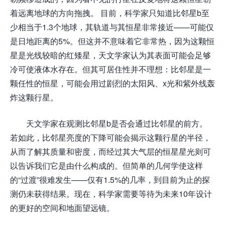
着远离地球的方向拖拽。 目前，科学家只知道比邻星b至
少相当于1.3个地球，其轨道与其恒星非常接近——可能仅
是日地距离的5%。但这并不意味着它非常热，因为这颗恒
星是光线较暗的红矮星，天文学家认为其表面可能会足够
冷可使液体水存在。但其可居住性并不理想：比邻星是一
颗任性的恒星，可能会用过剧烈的太阳风、x光和紫外线轰
炸这颗行星。
天文学家在观测比邻星b是否会通过比邻星的前方。
若如此，比邻星亮度的下降可能会揭示这颗行星的半径，
从而了解其质量和密度，而经过其大气层的恒星星光则可
以告诉我们它是由什么构成的。但简单的几何学使这样
的“过渡”很难发生——仅有1.5%的几率，到目前为止的探
测仍未获得结果。现在，科学家需要等待为未来10年设计
的更好的空间和地面望远镜。