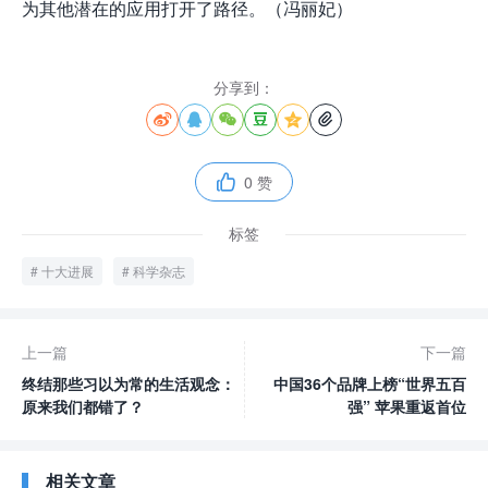
为其他潜在的应用打开了路径。（冯丽妃）
分享到：






0 赞

标签
十大进展
科学杂志
上一篇
下一篇
终结那些习以为常的生活观念：
中国36个品牌上榜“世界五百
原来我们都错了？
强” 苹果重返首位
相关文章