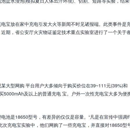
池盐水浸泡(模拟夏日人体出汗环境)、切割、短路等实验，结果
充电宝放在家中充电引发大火等新闻不时见诸报端。此类事件是
？近期，省公安厅火灾物证鉴定技术重点实验室进行了一个关于
型网购 平台用户大多倾向于购买价位在39~111元(39%)和
于购买5000mAh及以上的普通充电 宝。户外一次性充电宝大多为便
电池是18650型号，有差异的仅仅是容量。“凡是在宣传中强调
次充电宝实验中，他们网购了一些充电宝，并直接对18650型