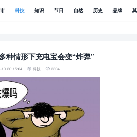
城市
科技
知识
节日
自然
历史
品牌
多种情形下充电宝会变“炸弹”
10 20:15:04
科技
3304

