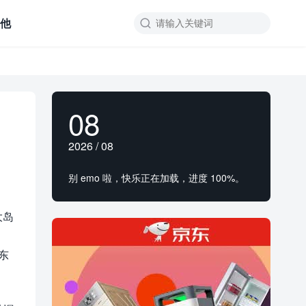
其他

08
2026 / 08
别 emo 啦，快乐正在加载，进度 100%。
大岛
。
东