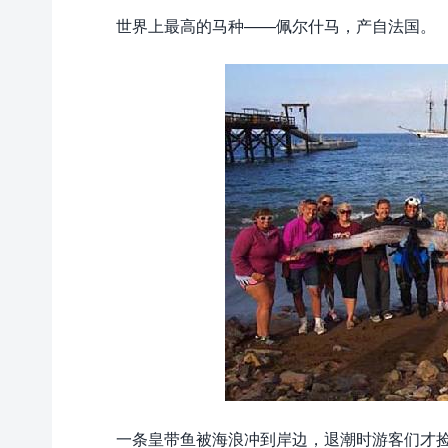
世界上最高的马种——佩尔什马，产自法国。
一条皇带鱼被海浪冲到岸边，退潮时游客们才