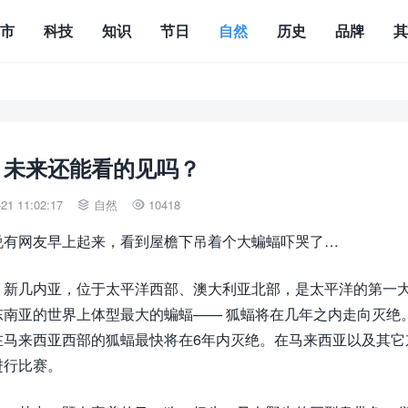
城市
科技
知识
节日
自然
历史
品牌
，未来还能看的见吗？
1 11:02:17
自然
10418


说有网友早上起来，看到屋檐下吊着个大蝙蝠吓哭了…
。新几内亚，位于太平洋西部、澳大利亚北部，是太平洋的第一
南亚的世界上体型最大的蝙蝠—— 狐蝠将在几年之内走向灭绝
在马来西亚西部的狐蝠最快将在6年内灭绝。在马来西亚以及其它
进行比赛。