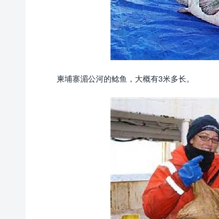
柬埔寨湄公河的鲶鱼，大概有3米多长。