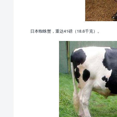
日本蜘蛛蟹，重达41磅（18.6千克）。