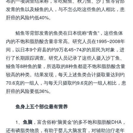
布的一项调查结果称，常吃鲭鱼、秋刀鱼、沙丁鱼等背部
发青的鱼以及鳗鱼的人，与不怎么吃这些鱼的人相比，患
肝癌的风险约低40%。
鲭鱼等背部发青的鱼类在日本统称“青鱼”，这些鱼体
内的不饱和脂肪酸含量非常高。研究人员在1995~2008年
间，以日本9个府县的约9万名45~74岁的居民为对象，进
行了长期跟踪调查。研究人员记录了这些人摄入沙丁鱼、
鳗鱼等8种鱼的量，所选取的8种鱼都是不饱和脂肪酸含量
较高的种类。结果发现，每天上述鱼类合计摄取量达到约
70.6克的一组人，与每天只摄取约9.6克的一组人相比，患
肝癌的风险要低36%。
鱼身上五个部位最有营养
1、
鱼脑
，富含俗称“脑黄金”的多不饱和脂肪酸DHA，
还有磷脂类物质，有助于婴儿大脑发育，对辅助治疗老年