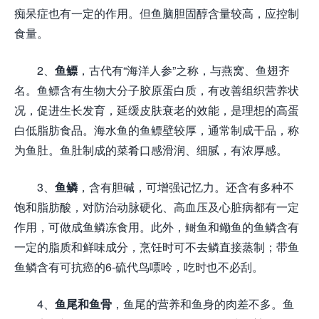
痴呆症也有一定的作用。但鱼脑胆固醇含量较高，应控制
食量。
2、
鱼鳔
，古代有“海洋人参”之称，与燕窝、鱼翅齐
名。鱼鳔含有生物大分子胶原蛋白质，有改善组织营养状
况，促进生长发育，延缓皮肤衰老的效能，是理想的高蛋
白低脂肪食品。海水鱼的鱼鳔壁较厚，通常制成干品，称
为鱼肚。鱼肚制成的菜肴口感滑润、细腻，有浓厚感。
3、
鱼鳞
，含有胆碱，可增强记忆力。还含有多种不
饱和脂肪酸，对防治动脉硬化、高血压及心脏病都有一定
作用，可做成鱼鳞冻食用。此外，鲥鱼和鳓鱼的鱼鳞含有
一定的脂质和鲜味成分，烹饪时可不去鳞直接蒸制；带鱼
鱼鳞含有可抗癌的6-硫代鸟嘌呤，吃时也不必刮。
4、
鱼尾和鱼骨
，鱼尾的营养和鱼身的肉差不多。鱼