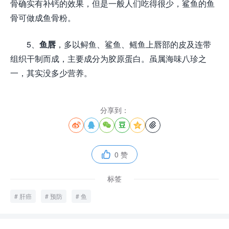
骨确实有补钙的效果，但是一般人们吃得很少，鲨鱼的鱼
骨可做成鱼骨粉。
5、
鱼唇
，多以鲟鱼、鲨鱼、鳐鱼上唇部的皮及连带
组织干制而成，主要成分为胶原蛋白。虽属海味八珍之
一，其实没多少营养。
分享到：






0 赞

标签
肝癌
预防
鱼