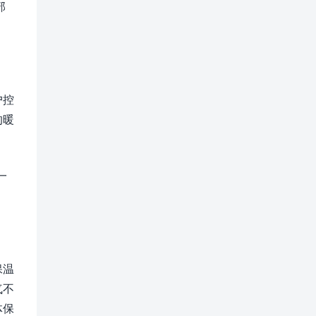
部
户控
的暖
一
保温
气不
体保