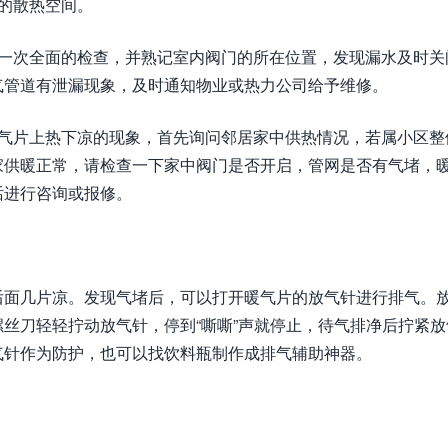
的散热空间。
行一次全面的检查，并熟记室内阀门的所在位置，发现漏水及时关
气管道有泄漏现象，及时通知物业或热力公司给予维修。
暖气片上热下凉的现象，首先询问邻居家中供热情况，若属小区整
家供暖正常，请检查一下家中阀门是否开启，管网是否有气堵，
话进行咨询或报修。
后面几片凉。发现气堵后，可以打开暖气片的放气针进行排气。
丝刀轻轻拧动放气针，停到“嘶嘶”声就停止，待气排净后拧紧放
气针作为防护，也可以找饮料瓶制作成排气辅助神器。