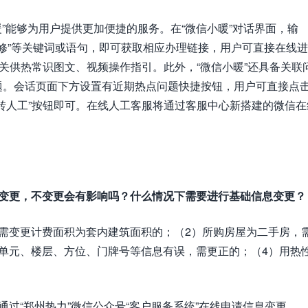
暖”能够为用户提供更加便捷的服务。在“微信小暖”对话界面，输
“漏水报修”等关键词或语句，即可获取相应办理链接，用户可直接在线
相关供热常识图文、视频操作指引。此外，“微信小暖”还具备关联
题。会话页面下方设置有近期热点问题快捷按钮，用户可直接点
转人工”按钮即可。在线人工客服将通过客服中心新搭建的微信在
息变更，不变更会有影响吗？什么情况下需要进行基础信息变更？
需变更计费面积为套内建筑面积的；（2）所购房屋为二手房，
单元、楼层、方位、门牌号等信息有误，需更正的；（4）用热
过“郑州热力”微信公众号“客户服务系统”在线申请信息变更。