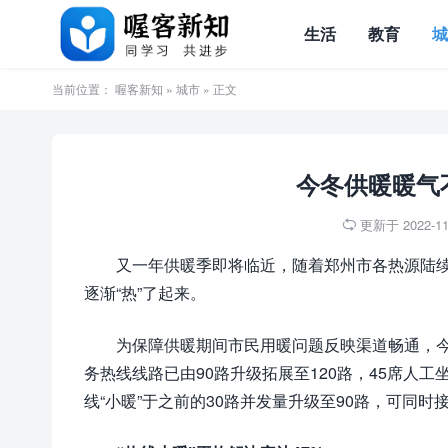
生活
教育
当前位置：
喔客新知
»
城市
» 正文
今冬供暖暖气
更新于 2022-11-

又一年供暖季即将临近，随着郑州市各热源陆
逐渐“热”了起来。
为保障供暖期间市民用暖问题反映渠道畅通，今
务热线线路已由90路升级拓展至120路，45席人
线“小暖”于之前的30路并发量升级至90路，可同