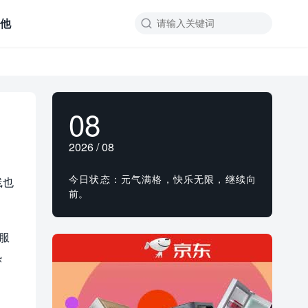
其他

08
2026 / 08
今日状态：元气满格，快乐无限，继续向
线也
前。
服
热