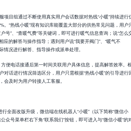
客服项目组通过不断使用真实用户会话数据对热线“小暖”持续进行
7%。“热线小暖”现有知识库能覆盖大部分的供热常见问题，用户
查户号”、“查暖气费”等关键词，即可进行暖气信息查询；说“怎么
取相应的解答与操作指导；遇到用户说“我要开阀门”、“暖气不
的实际情况进行解答、指导操作或派单处理。
，方便电话接通后第一时间关联用户具体信息，提高解答效率。
用户对话进行情况筛选区分，用户只需根据“热线小暖”的引导进行
时，会及时为用户转接人工客服。
年进行全面改版升级，微信端在线机器人“小暖”（以下简称“微信小
信公众号菜单栏右下角“联系我们”按钮，即可进入与“微信小暖”的