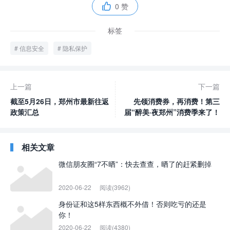
0 赞

标签
信息安全
隐私保护
上一篇
下一篇
截至5月26日，郑州市最新往返
先领消费券，再消费！第三
政策汇总
届“醉美·夜郑州”消费季来了！
相关文章
微信朋友圈“7不晒”：快去查查，晒了的赶紧删掉
2020-06-22
阅读(3962)
身份证和这5样东西概不外借！否则吃亏的还是
你！
2020-06-22
阅读(4380)