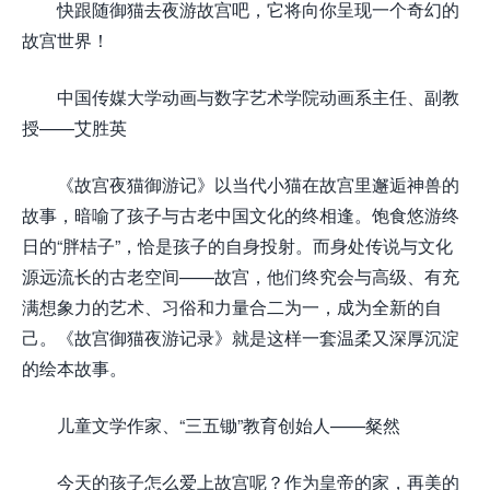
快跟随御猫去夜游故宫吧，它将向你呈现一个奇幻的
故宫世界！
中国传媒大学动画与数字艺术学院动画系主任、副教
授——艾胜英
《故宫夜猫御游记》以当代小猫在故宫里邂逅神兽的
故事，暗喻了孩子与古老中国文化的终相逢。饱食悠游终
日的“胖桔子”，恰是孩子的自身投射。而身处传说与文化
源远流长的古老空间——故宫，他们终究会与高级、有充
满想象力的艺术、习俗和力量合二为一，成为全新的自
己。《故宫御猫夜游记录》就是这样一套温柔又深厚沉淀
的绘本故事。
儿童文学作家、“三五锄”教育创始人——粲然
今天的孩子怎么爱上故宫呢？作为皇帝的家，再美的