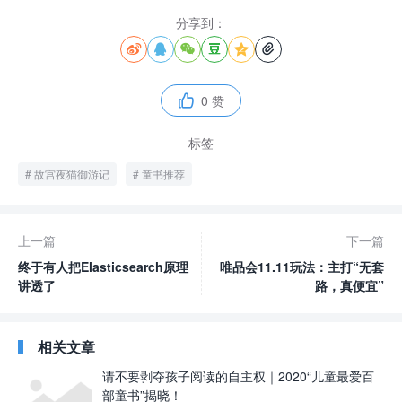
分享到：






0 赞

标签
故宫夜猫御游记
童书推荐
上一篇
下一篇
终于有人把Elasticsearch原理
唯品会11.11玩法：主打“无套
讲透了
路，真便宜”
相关文章
请不要剥夺孩子阅读的自主权｜2020“儿童最爱百
部童书”揭晓！