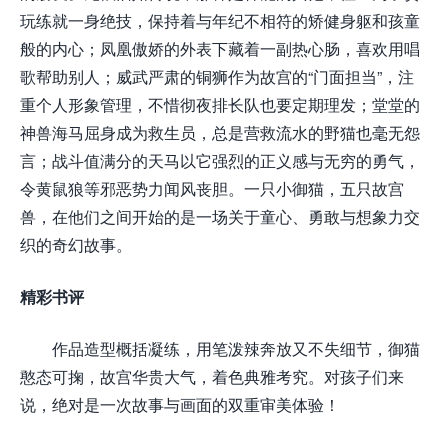
玩练就一身绝技，保持着与年纪不相符的矫健身躯和孩童
般的内心；凤凰傲娇的外表下藏着一副热心肠，喜欢用唱
歌帮助别人；威武严肃的铜狮作为故宫的“门面担当”，注
重个人形象管理，不惜彻夜排长队也要定期理发；堂堂的
神兽海马屈身成为救生员，总是营救流水的野猫也毫无怨
言；战斗值满分的天马以它强烈的正义感与无穷的勇气，
令黄鼠狼等邪恶势力闻风丧胆。一只小御猫，五只故宫
兽，在他们之间开始的是一场关于童心、勇敢与想象力交
织的奇幻故事。
精彩书评
作品造型概括凝练，用笔泼辣奔放又不失细节，御猫
憨态可掬，故宫华贵大气，着色典雅考究。对孩子们来
说，绝对是一次故事与画面的双重审美体验！