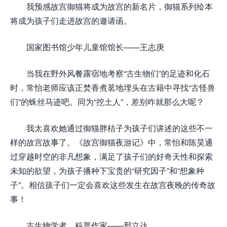
我预感故宫御猫将成为故宫的新名片，御猫系列绘本
将成为孩子们走进故宫的邀请函。
国家图书馆少年儿童馆馆长——王志庚
当我在野外风餐露宿地考察“古生物们”的足迹和化石
时，常怡老师应该正焚香煮茗地埋头在古籍中寻找“古怪兽
们”的蛛丝马迹吧。同为“挖土人”，差别咋就那么大呢？
我太喜欢她通过御猫胖桔子为孩子们讲述的这些不一
样的故宫故事了。《故宫御猫夜游记》中，常怡和陈昊通
过穿越时空的非凡想象，满足了孩子们的好奇天性和探索
未知的欲望，为孩子播种下宝贵的“研究因子”和“想象种
子”。相信孩子们一定会喜欢这些发生在故宫夜晚的传奇故
事！
古生物学者、科普作家——邢立达