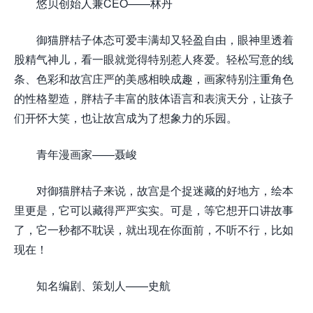
悠贝创始人兼CEO——林丹
御猫胖桔子体态可爱丰满却又轻盈自由，眼神里透着
股精气神儿，看一眼就觉得特别惹人疼爱。轻松写意的线
条、色彩和故宫庄严的美感相映成趣，画家特别注重角色
的性格塑造，胖桔子丰富的肢体语言和表演天分，让孩子
们开怀大笑，也让故宫成为了想象力的乐园。
青年漫画家——聂峻
对御猫胖桔子来说，故宫是个捉迷藏的好地方，绘本
里更是，它可以藏得严严实实。可是，等它想开口讲故事
了，它一秒都不耽误，就出现在你面前，不听不行，比如
现在！
知名编剧、策划人——史航