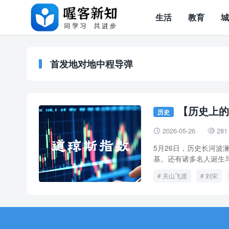
生活
教育
首发地对地中程导弹
【历史上的
历史
2026-05-26
281


5月26日，历史长河
基。还有诸多名人诞生与
关山飞渡
刘宋
第一次鸦片战争