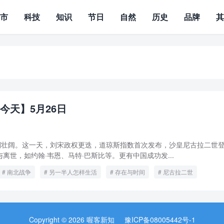
城市
科技
知识
节日
自然
历史
品牌
今天】5月26日
波澜壮阔。这一天，刘宋政权更迭，道琼斯指数首次发布，沙皇尼古拉二世
离世，如约翰·韦恩、马特·巴斯比等。更有中国成功发...
南北战争
另一半人怎样生活
存在与时间
尼古拉二世
道琼斯指数
首发地对地中程导弹
Copyright © 2026 喔客新知
豫ICP备08005442号-1