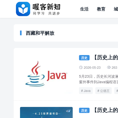
生活
教育
西藏和平解放
【历史上的
历史
2026-05-23
263


5月23日，历史长河
窗外事件到Java编程
Java
公德王
玩偶之家
现代生
【历史上的
历史