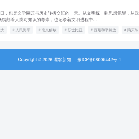
界读书日，也是文学巨匠与历史转折交汇的一天。从文明统一到思想觉醒，从
镌刻着人类对知识的尊崇，也记录着文明进程中...
七大
人民海军
南京解放
莎士比亚
西藏和平解放
隋灭陈
Copyright © 2026 喔客新知
豫ICP备08005442号-1