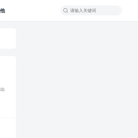
其他

掷出