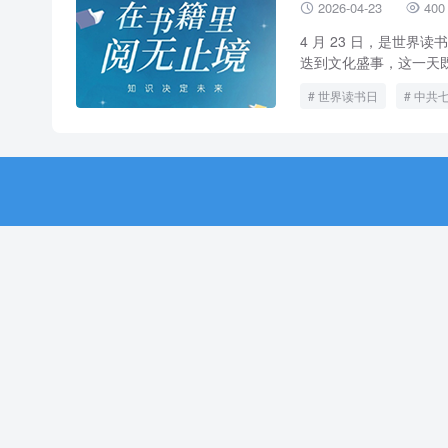
2026-04-23
400


4 月 23 日，是世
迭到文化盛事，这一天既
世界读书日
中共