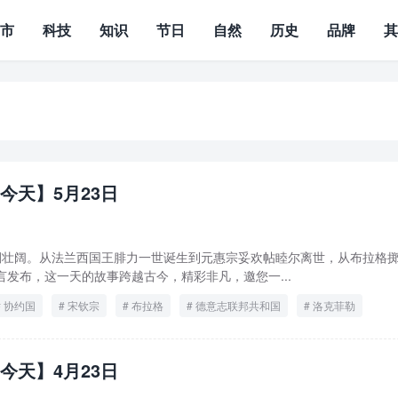
城市
科技
知识
节日
自然
历史
品牌
今天】5月23日
波澜壮阔。从法兰西国王腓力一世诞生到元惠宗妥欢帖睦尔离世，从布拉格
语言发布，这一天的故事跨越古今，精彩非凡，邀您一...
协约国
宋钦宗
布拉格
德意志联邦共和国
洛克菲勒
物分类学之父
腓力一世出生
西藏和平解放
今天】4月23日