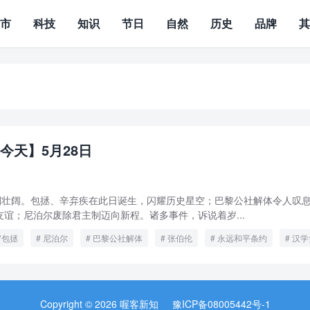
城市
科技
知识
节日
自然
历史
品牌
今天】5月28日
波澜壮阔。包拯、辛弃疾在此日诞生，闪耀历史星空；巴黎公社解体令人叹
谊；尼泊尔废除君主制迈向新程。诸多事件，诉说着岁...
官包拯
尼泊尔
巴黎公社解体
张伯伦
永远和平条约
汉学
尧逝世
辛弃疾
Copyright © 2026 喔客新知
豫ICP备08005442号-1