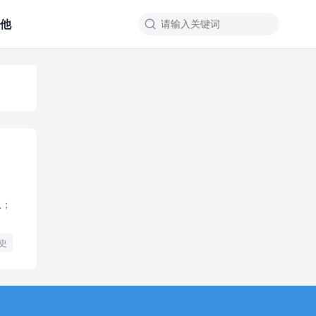
其他

息；
史