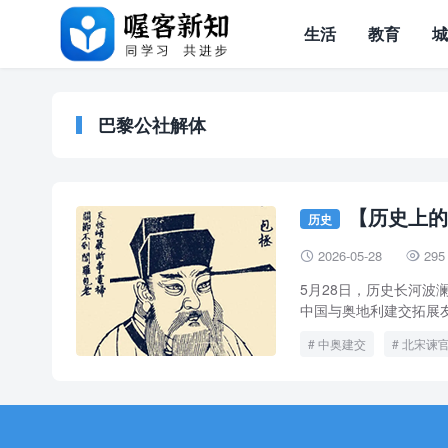
生活
教育
巴黎公社解体
【历史上的
历史
2026-05-28
295


5月28日，历史长河
中国与奥地利建交拓展友
中奥建交
北宋谏
莫扎特逝世
赵忠