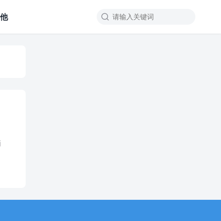
其他

牺