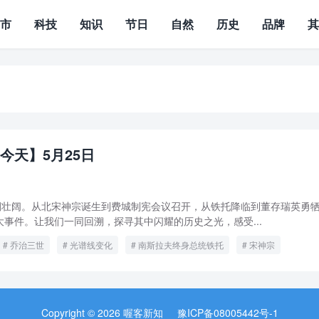
城市
科技
知识
节日
自然
历史
品牌
今天】5月25日
波澜壮阔。从北宋神宗诞生到费城制宪会议召开，从铁托降临到董存瑞英勇
事件。让我们一同回溯，探寻其中闪耀的历史之光，感受...
乔治三世
光谱线变化
南斯拉夫终身总统铁托
宋神宗
费城制宪会议
Copyright © 2026 喔客新知
豫ICP备08005442号-1