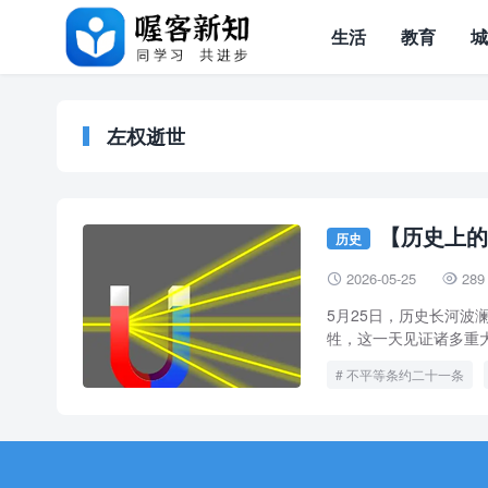
生活
教育
左权逝世
【历史上的
历史
2026-05-25
289


5月25日，历史长河
牲，这一天见证诸多重大
不平等条约二十一条
左权逝世
董存瑞