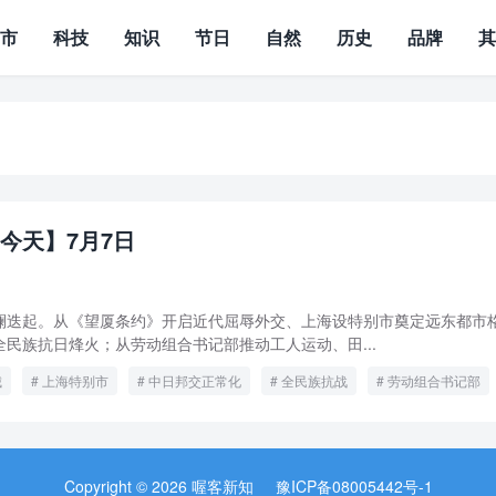
城市
科技
知识
节日
自然
历史
品牌
今天】7月7日
河波澜迭起。从《望厦条约》开启近代屈辱外交、上海设特别市奠定远东都市
民族抗日烽火；从劳动组合书记部推动工人运动、田...
城
上海特别市
中日邦交正常化
全民族抗战
劳动组合书记部
部交流制度
抗战两周年宣言
望厦条约
田中角荣
Copyright © 2026 喔客新知
豫ICP备08005442号-1