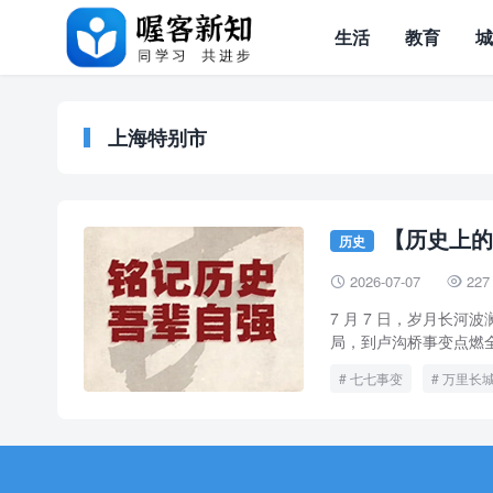
生活
教育
上海特别市
【历史上的
历史
2026-07-07
227


7 月 7 日，岁月长
局，到卢沟桥事变点燃全
七七事变
万里长
历史上的今天
干